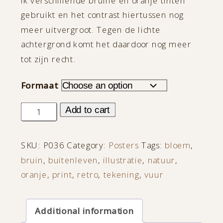
ik verschillende bruine en oranje tinten
gebruikt en het contrast hiertussen nog
meer uitvergroot. Tegen de lichte
achtergrond komt het daardoor nog meer
tot zijn recht.
Formaat
Vuurbloem
Add to cart
quantity
SKU:
P036
Category:
Posters
Tags:
bloem
,
bruin
,
buitenleven
,
illustratie
,
natuur
,
oranje
,
print
,
retro
,
tekening
,
vuur
Additional information