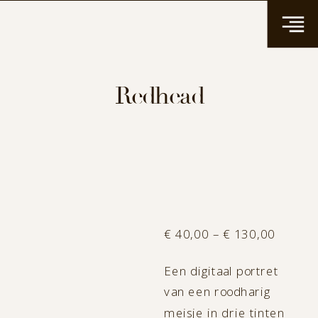
Redhead
Price
€
40,00
–
€
130,00
range:
Een digitaal portret
€ 40,0
van een roodharig
throug
meisje in drie tinten
€ 130,