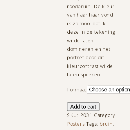
roodbruin. De kleur
van haar haar vond
ik zo mooi dat ik
deze in de tekening
wilde laten
domineren en het
portret door dit
kleurcontrast wilde
laten spreken.
Formaat
Redhead
Add to cart
quantity
SKU:
P031
Category:
Posters
Tags:
bruin
,