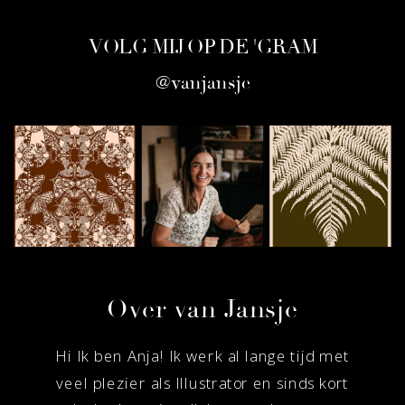
may
may
options
options
be
be
may
may
VOLG MIJ OP DE 'GRAM
chosen
chosen
be
be
@vanjansje
on
on
chosen
chosen
the
the
on
on
product
produc
the
the
page
page
product
product
page
page
Over van Jansje
Hi Ik ben Anja! Ik werk al lange tijd met
veel plezier als Illustrator en sinds kort