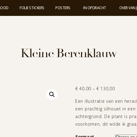
 LOOD
FOLIE STICKERS
POSTERS
IN OPDRACHT
OVER VAN 
Kleine Berenklauw
Price
€
40,00
–
€
130,00
range:
Een illustratie van een her
€ 40,00
een prachtig silhouet in een
through
achtergrond. De plant is prac
€ 130,00
voorkomen, dit wilde ik graa
Formaat