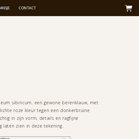
JANSJE
CONTACT
acleum sibiricum, een gewone berenklauw, met
 lichte roze kleur tegen een donkerbruine
htig in zijn vorm, details en ragfijne
g laten zien in deze tekening.