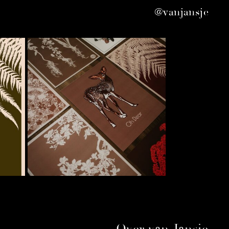
@vanjansje
Over van Jansje