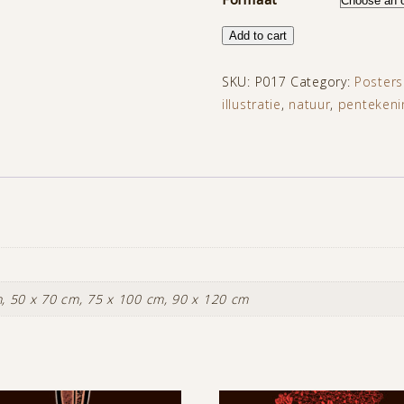
Kleine
Add to cart
Berenklauw
quantity
SKU:
P017
Category:
Posters
illustratie
,
natuur
,
pentekeni
, 50 x 70 cm, 75 x 100 cm, 90 x 120 cm