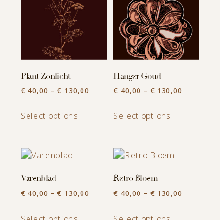
Plant Zonlicht
Hanger Goud
Price
Price
€
40,00
–
€
130,00
€
40,00
–
€
130,00
range:
range:
This
This
€ 40,00
€ 40,00
Select options
Select options
product
product
through
through
has
has
€ 130,00
€ 130,00
multiple
multiple
variants.
variants.
Varenblad
Retro Bloem
The
The
Price
Price
options
options
€
40,00
–
€
130,00
€
40,00
–
€
130,00
range:
range:
may
may
This
This
€ 40,00
€ 40,00
Select options
Select options