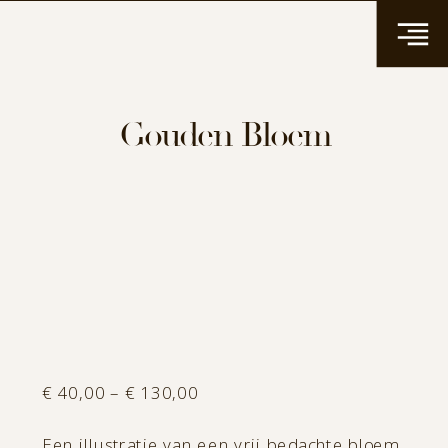
Gouden Bloem
Price
€
40,00
–
€
130,00
range:
Een illustratie van een vrij bedachte bloem,