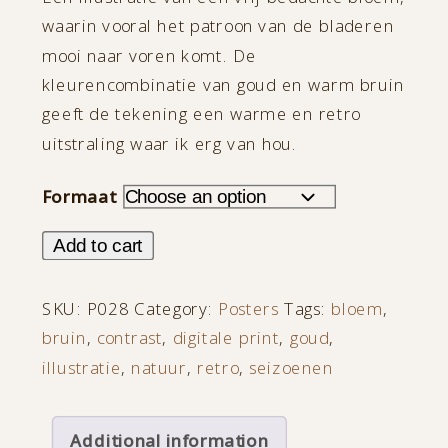
€ 40,00
waarin vooral het patroon van de bladeren
through
mooi naar voren komt. De
€ 130,00
kleurencombinatie van goud en warm bruin
geeft de tekening een warme en retro
uitstraling waar ik erg van hou.
Formaat
Gouden
Add to cart
Bloem
quantity
SKU:
P028
Category:
Posters
Tags:
bloem
,
bruin
,
contrast
,
digitale print
,
goud
,
illustratie
,
natuur
,
retro
,
seizoenen
Additional information