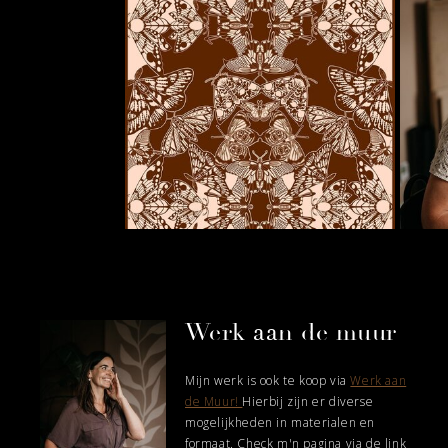
the
product
page
Werk aan de muur
Mijn werk is ook te koop via
Werk aan
de Muur!
Hierbij zijn er diverse
mogelijkheden in materialen en
formaat. Check m'n pagina via de link