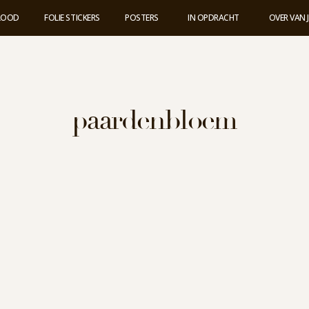
 LOOD
FOLIE STICKERS
POSTERS
IN OPDRACHT
OVER VAN 
paardenbloem