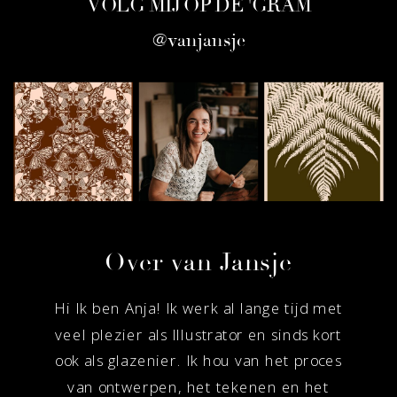
VOLG MIJ OP DE 'GRAM
be
page
@vanjansje
chosen
on
the
product
page
Over van Jansje
Hi Ik ben Anja! Ik werk al lange tijd met
veel plezier als Illustrator en sinds kort
ook als glazenier. Ik hou van het proces
van ontwerpen, het tekenen en het