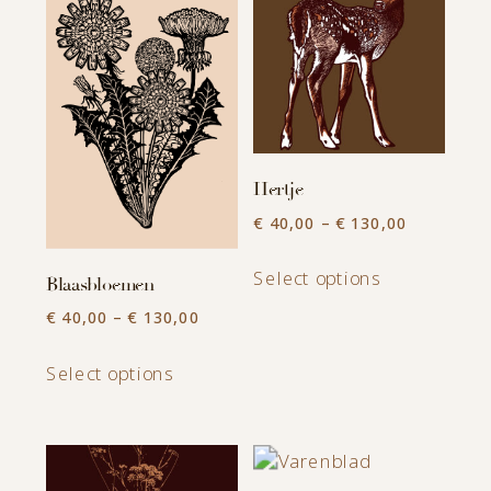
Hertje
Price
€
40,00
–
€
130,00
range:
This
€ 40,00
Select options
Blaasbloemen
product
through
Price
€
40,00
–
€
130,00
has
€ 130,00
range:
This
multiple
€ 40,00
Select options
product
variants.
through
has
The
€ 130,00
multiple
options
variants.
may