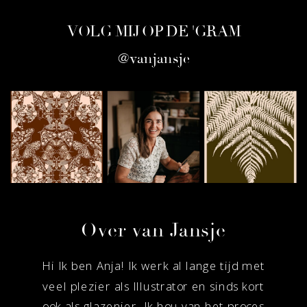
options
options
may
may
may
VOLG MIJ OP DE 'GRAM
be
be
be
chosen
@vanjansje
chosen
chosen
on
on
on
the
the
the
product
product
product
page
page
page
Over van Jansje
Hi Ik ben Anja! Ik werk al lange tijd met
veel plezier als Illustrator en sinds kort
ook als glazenier. Ik hou van het proces